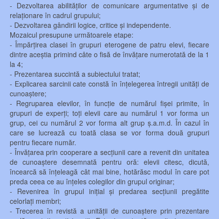
- Dezvoltarea abilităților de comunicare argumentative și de
relaționare în cadrul grupului;
- Dezvoltarea gândirii logice, critice și independente.
Mozaicul presupune următoarele etape:
- Împărțirea clasei în grupuri eterogene de patru elevi, fiecare
dintre aceștia primind câte o fisă de învățare numerotată de la 1
la 4;
- Prezentarea succintă a subiectului tratat;
- Explicarea sarcinii cate constă în înțelegerea întregii unități de
cunoaștere;
- Regruparea elevilor, în funcție de numărul fișei primite, în
grupuri de experți; toți elevii care au numărul 1 vor forma un
grup, cei cu numărul 2 vor forma alt grup ș.a.m.d. În cazul în
care se lucrează cu toată clasa se vor forma două grupuri
pentru fiecare număr.
- Învățarea prin cooperare a secțiunii care a revenit din unitatea
de cunoaștere desemnată pentru oră: elevii citesc, dicută,
încearcă să înțeleagă cât mai bine, hotărăsc modul în care pot
preda ceea ce au înțeles colegilor din grupul originar;
- Revenirea în grupul inițial și predarea secțiunii pregătite
celorlați membri;
- Trecerea în revistă a unității de cunoaștere prin prezentare