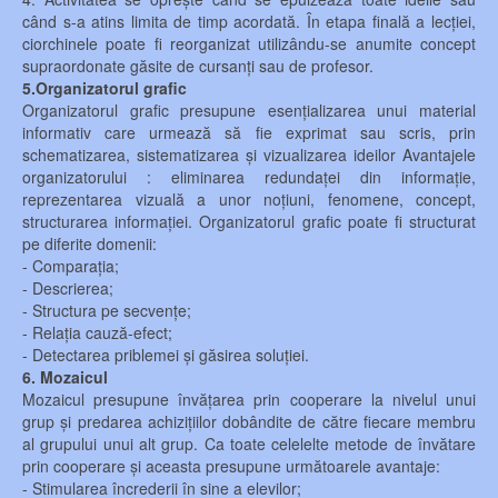
când s-a atins limita de timp acordată. În etapa finală a lecției,
ciorchinele poate fi reorganizat utilizându-se anumite concept
supraordonate găsite de cursanți sau de profesor.
5.Organizatorul grafic
Organizatorul grafic presupune esențializarea unui material
informativ care urmează să fie exprimat sau scris, prin
schematizarea, sistematizarea și vizualizarea ideilor Avantajele
organizatorului : eliminarea redundaței din informație,
reprezentarea vizuală a unor noțiuni, fenomene, concept,
structurarea informației. Organizatorul grafic poate fi structurat
pe diferite domenii:
- Comparația;
- Descrierea;
- Structura pe secvențe;
- Relația cauză-efect;
- Detectarea priblemei și găsirea soluției.
6. Mozaicul
Mozaicul presupune învățarea prin cooperare la nivelul unui
grup și predarea achizițiilor dobândite de către fiecare membru
al grupului unui alt grup. Ca toate celelelte metode de învătare
prin cooperare și aceasta presupune următoarele avantaje:
- Stimularea încrederii în sine a elevilor;