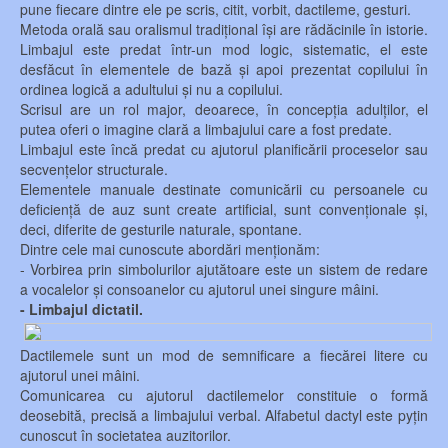
pune fiecare dintre ele pe scris, citit, vorbit, dactileme, gesturi.
Metoda orală sau oralismul tradițional își are rădăcinile în istorie.
Limbajul este predat într-un mod logic, sistematic, el este
desfăcut în elementele de bază și apoi prezentat copilului în
ordinea logică a adultului și nu a copilului.
Scrisul are un rol major, deoarece, în concepția adulților, el
putea oferi o imagine clară a limbajului care a fost predate.
Limbajul este încă predat cu ajutorul planificării proceselor sau
secvențelor structurale.
Elementele manuale destinate comunicării cu persoanele cu
deficiență de auz sunt create artificial, sunt convenționale și,
deci, diferite de gesturile naturale, spontane.
Dintre cele mai cunoscute abordări menționăm:
- Vorbirea prin simbolurilor ajutătoare este un sistem de redare
a vocalelor și consoanelor cu ajutorul unei singure mâini.
- Limbajul dictatil.
Dactilemele sunt un mod de semnificare a fiecărei litere cu
ajutorul unei mâini.
Comunicarea cu ajutorul dactilemelor constituie o formă
deosebită, precisă a limbajului verbal. Alfabetul dactyl este pyțin
cunoscut în societatea auzitorilor.