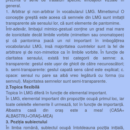
general.
1. Arbitrar și non-arbitrar în vocabularul LMG. Mimetismul O
concepție greșită este aceea că semnele din LMG sunt imitații
transparente ale sensului lor, că sunt elemente de pantomime.
Într-adevăr, limbajul mimico-gestual conține un grad mai mare
de iconicitate decât limbile vorbite (mimetism sau onomatopee)
și că pantonima joacă un rol important în imbogățirea
vocabolarului LMG, insă majoritatea cuvintelor sunt la fel de
arbitrare și de non-mimetice ca în limbile vorbite. În funcție de
claritatea sensului, există trei categorii de semne: a.
transparente: gestul este ușor de ghicit de către necunoscători;
b. semi-transparente: gestul capată sens când este explicat; c.
opace: sensul nu pare sa aibă vreo legătură cu forma (cu
semnul). Majoritatea semnelor sunt semi-transparente.
2.Topica flexibilă
Topica în LMG diferă în funcție de elemental important.
În LMG, elemental important din propoziție ocupă primul loc, iar
toate celelelte elemente îl urmează, tot în funcție de importanță.
Albastra casă din oraș este a mea! (CASA+
ALBASTRU+ORAȘ+MEA)
3. Poziția subiectului
În limba română, subiectul ocupă întotdeauna poziția inițială,