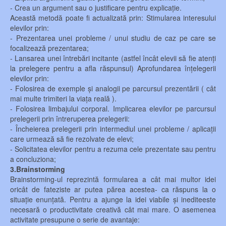
- Crea un argument sau o justificare pentru explicație.
Această metodă poate fi actualizată prin: Stimularea interesului
elevilor prin:
- Prezentarea unei probleme / unui studiu de caz pe care se
focalizează prezentarea;
- Lansarea unei întrebări incitante (astfel încât elevii să fie atenți
la prelegere pentru a afla răspunsul) Aprofundarea înțelegerii
elevilor prin:
- Folosirea de exemple și analogii pe parcursul prezentării ( cât
mai multe trimiteri la viața reală ).
- Folosirea limbajului corporal. Implicarea elevilor pe parcursul
prelegerii prin întreruperea prelegerii:
- Încheierea prelegerii prin intermediul unei probleme / aplicații
care urmează să fie rezolvate de elevi;
- Solicitatea elevilor pentru a rezuma cele prezentate sau pentru
a concluziona;
3.Brainstorming
Brainstorming-ul reprezintă formularea a cât mai multor idei
oricât de fateziste ar putea părea acestea- ca răspuns la o
situație enunțată. Pentru a ajunge la idei viabile și inediteeste
necesară o productivitate creativă cât mai mare. O asemenea
activitate presupune o serie de avantaje: