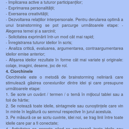
- Implicarea active a tuturor participanților;
- Exprimarea personalității;
- Exersarea creativității;
- Dezvoltarea relațiilor interpersonale. Pentru derularea optimă a
unui brainstorming se pot parcurge următoarele etape: -
Alegerea temei și a sarcinii;
- Solicitatea exprimării într-un mod cât mai rapid;
- Înregistrarea tuturor ideilor în scris;
- Analiza critică, evaluarea, argumentarea, contraargumentarea
ideilor emise anterior;
- Afișarea ideilor rezultate în forme cât mai variate și originale:
colaje, imagini, desene, joc de rol.
4. Ciorchinele
Ciorchinele este o metodă de brainstorming neliniară care
stimulează găsirea conexiunilor dintre idei și care presupune
următoarele etape:
1. Se scrie un cuvânt / termen / o temă în mijlocul tablei sau a
foii de hârtie;
2. Se notează toate ideile, sintagmele sau cunoștințele care vin
în minte în legătură cu semnul respective în jurul acestuia.
3. Pe măsură ce se scriu cuvinte, idei noi, se trag linii între toate
ideile care par a fi conectate;
4. Activitatea se oprește când se epuizează toate ideile sau