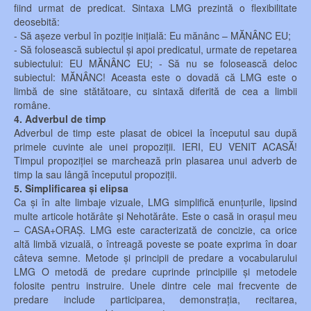
fiind urmat de predicat. Sintaxa LMG prezintă o flexibilitate
deosebită:
- Să așeze verbul în poziție inițială: Eu mănânc – MĂNÂNC EU;
- Să folosească subiectul și apoi predicatul, urmate de repetarea
subiectului: EU MĂNÂNC EU; - Să nu se folosească deloc
subiectul: MĂNÂNC! Aceasta este o dovadă că LMG este o
limbă de sine stătătoare, cu sintaxă diferită de cea a limbii
române.
4. Adverbul de timp
Adverbul de timp este plasat de obicei la începutul sau după
primele cuvinte ale unei propoziții. IERI, EU VENIT ACASĂ!
Timpul propoziției se marchează prin plasarea unui adverb de
timp la sau lângă începutul propoziții.
5. Simplificarea și elipsa
Ca și în alte limbaje vizuale, LMG simplifică enunțurile, lipsind
multe articole hotărâte și Nehotărâte. Este o casă in orașul meu
– CASA+ORAȘ. LMG este caracterizată de concizie, ca orice
altă limbă vizuală, o întreagă poveste se poate exprima în doar
câteva semne. Metode și principii de predare a vocabularului
LMG O metodă de predare cuprinde principiile și metodele
folosite pentru instruire. Unele dintre cele mai frecvente de
predare include participarea, demonstrația, recitarea,