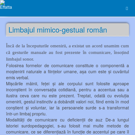
Limbajul mimico-gestual român
Încă de la începuturile omenirii, a existat un acord unamim cum
că gesturile manuale au fost prezente în comunicare, însoțind
limbajul sonor.
Folosirea formelor de comunicare constituie o componentă a
moștenirii naturale a ființelor umane, așa cum este și cuvântul
emis verbal.
Mișcările mâinii, feței și ale corpului sunt folosite aproape
inconștient în conversația cotidiană, pentru a accentua sau a
ilustra ceva care nu este prezent. Treptat, odată cu evoluția
omenirii, gestul instinctiv a dobândit valori noi, fiind emis în mod
conștient și voluntar, iar la persoanele surde s-a transformat
într-un limbaj propriu.
Modalități de comunicare cu deficienții de auz De-a lungul
istoriei surdopedagogiei, s-au folosit mai multe metode de
comunicare, ce se diferențiază în funcție de accentul pe care îl