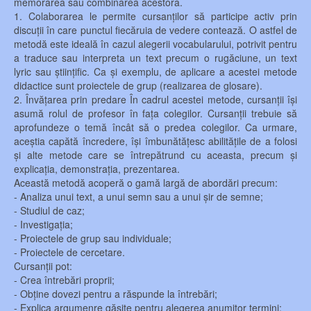
memorarea sau combinarea acestora.
1. Colaborarea le permite cursanților să participe activ prin
discuții în care punctul fiecăruia de vedere contează. O astfel de
metodă este ideală în cazul alegerii vocabularului, potrivit pentru
a traduce sau interpreta un text precum o rugăciune, un text
lyric sau științific. Ca și exemplu, de aplicare a acestei metode
didactice sunt proiectele de grup (realizarea de glosare).
2. Învățarea prin predare În cadrul acestei metode, cursanții își
asumă rolul de profesor în fața colegilor. Cursanții trebuie să
aprofundeze o temă încât să o predea colegilor. Ca urmare,
aceștia capătă încredere, își îmbunătățesc abilitățile de a folosi
și alte metode care se întrepătrund cu aceasta, precum și
explicația, demonstrația, prezentarea.
Această metodă acoperă o gamă largă de abordări precum:
- Analiza unui text, a unui semn sau a unui șir de semne;
- Studiul de caz;
- Investigația;
- Proiectele de grup sau individuale;
- Proiectele de cercetare.
Cursanții pot:
- Crea întrebări proprii;
- Obține dovezi pentru a răspunde la întrebări;
- Explica argumenre găsite pentru alegerea anumitor termini;