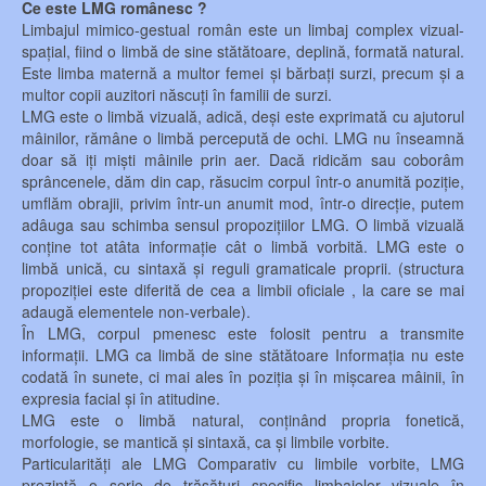
Ce este LMG românesc ?
Limbajul mimico-gestual român este un limbaj complex vizual-
spațial, fiind o limbă de sine stătătoare, deplină, formată natural.
Este limba maternă a multor femei și bărbați surzi, precum și a
multor copii auzitori născuți în familii de surzi.
LMG este o limbă vizuală, adică, deși este exprimată cu ajutorul
mâinilor, rămâne o limbă percepută de ochi. LMG nu înseamnă
doar să iți miști mâinile prin aer. Dacă ridicăm sau coborâm
sprâncenele, dăm din cap, răsucim corpul într-o anumită poziție,
umflăm obrajii, privim într-un anumit mod, într-o direcție, putem
adâuga sau schimba sensul propozițiilor LMG. O limbă vizuală
conține tot atâta informație cât o limbă vorbită. LMG este o
limbă unică, cu sintaxă și reguli gramaticale proprii. (structura
propoziției este diferită de cea a limbii oficiale , la care se mai
adaugă elementele non-verbale).
În LMG, corpul pmenesc este folosit pentru a transmite
informații. LMG ca limbă de sine stătătoare Informația nu este
codată în sunete, ci mai ales în poziția și în mișcarea mâinii, în
expresia facial și în atitudine.
LMG este o limbă natural, conținând propria fonetică,
morfologie, se mantică și sintaxă, ca și limbile vorbite.
Particularități ale LMG Comparativ cu limbile vorbite, LMG
prezintă o serie de trăsături specific limbajelor vizuale în